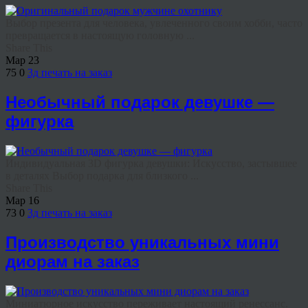
Выбор презента для человека, увлеченного своим хобби, часто
превращается в настоящую головную ...
Share This
Мар
23
75
0
3д печать на заказ
Необычный подарок девушке —
фигурка
Индивидуальная 3D фигурка девушки: Искусство, застывшее
в деталях Выбор подарка для близкого ...
Share This
Мар
16
73
0
3д печать на заказ
Производство уникальных мини
диорам на заказ
Миниатюрное искусство переживает настоящий ренессанс.