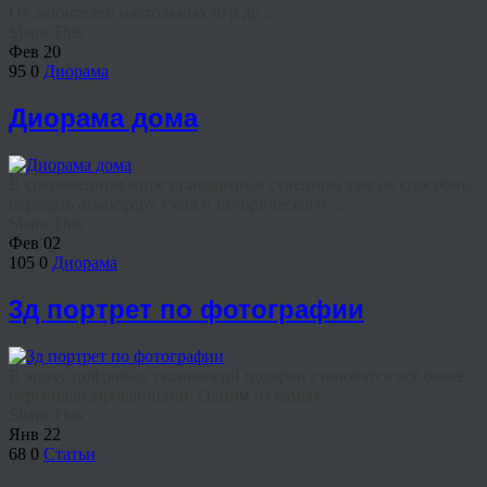
От любителей настольных игр до ...
Share This
Фев
20
95
0
Диорама
Диорама дома
В современном мире стандартные сувениры уже не способны
передать атмосферу уюта и исторического ...
Share This
Фев
02
105
0
Диорама
3д портрет по фотографии
В эпоху цифровых технологий подарки становятся всё более
персонализированными. Одним из самых ...
Share This
Янв
22
68
0
Статьи