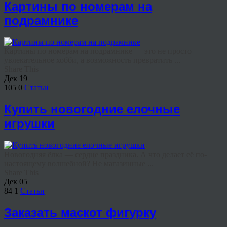
Картины по номерам на
подрамнике
Картины по номерам на подрамнике — это не просто
увлекательное хобби, а возможность превратить ...
Share This
Дек
19
105
0
Статьи
Купить новогодние елочные
игрушки
Новогодняя ёлка — сердце праздника. А что делает её по-
настоящему волшебной? Не магазинные ...
Share This
Дек
05
84
1
Статьи
Заказать маскот фигурку