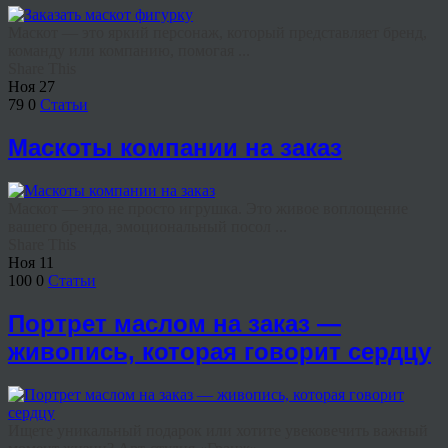
Маскот — это яркий персонаж, который представляет бренд,
команду или компанию, помогая ...
Share This
Ноя
27
79
0
Статьи
Маскоты компании на заказ
Маскот — это не просто игрушка. Это живое воплощение
вашего бренда, эмоциональный посол ...
Share This
Ноя
11
100
0
Статьи
Портрет маслом на заказ —
живопись, которая говорит сердцу
Ищете уникальный подарок или хотите увековечить важный